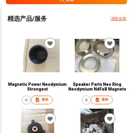
精选产品/服务
浏览全部
Magnetic Power Neodymium
Speaker Parts Neo Ring
Strongest
Neodymium NdFeB Magnets
查询
查询