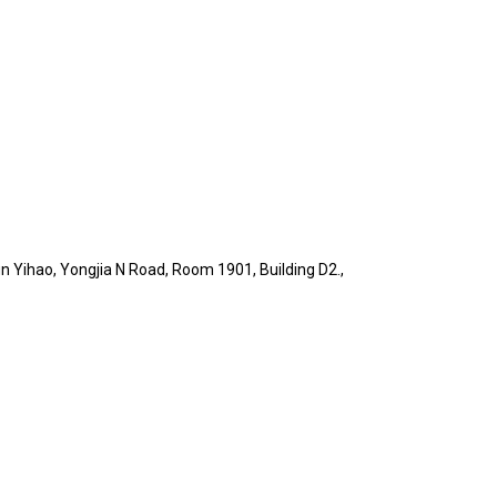
un Yihao, Yongjia N Road, Room 1901, Building D2.,