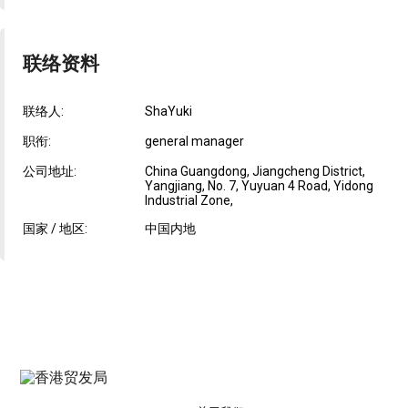
联络资料
联络人:
ShaYuki
职衔:
general manager
公司地址:
China Guangdong, Jiangcheng District,
Yangjiang, No. 7, Yuyuan 4 Road, Yidong
Industrial Zone,
国家 / 地区:
中国内地