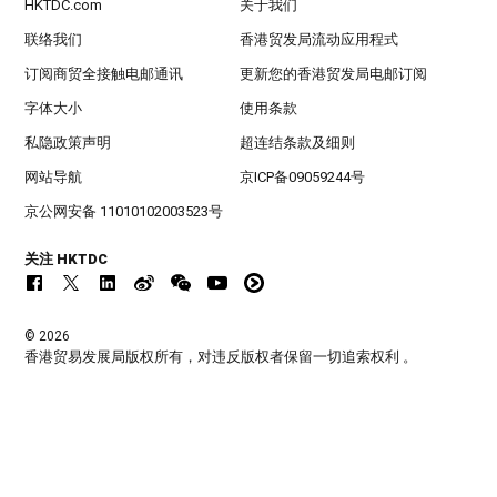
HKTDC.com
关于我们
联络我们
香港贸发局流动应用程式
订阅商贸全接触电邮通讯
更新您的香港贸发局电邮订阅
字体大小
使用条款
私隐政策声明
超连结条款及细则
网站导航
京ICP备09059244号
京公网安备 11010102003523号
关注 HKTDC
© 2026
香港贸易发展局版权所有，对违反版权者保留一切追索权利 。