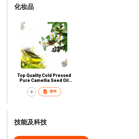
化妆品
Top Quality Cold Pressed
Pure Camellia Seed Oil
Organic Essential Oil for
Skin Care, Hair, Face
查询
Cleanser, Shampoo
技能及科技