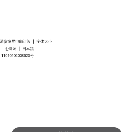
香港贸发局电邮订阅
字体大小
한국어
日本語
1010102003523号