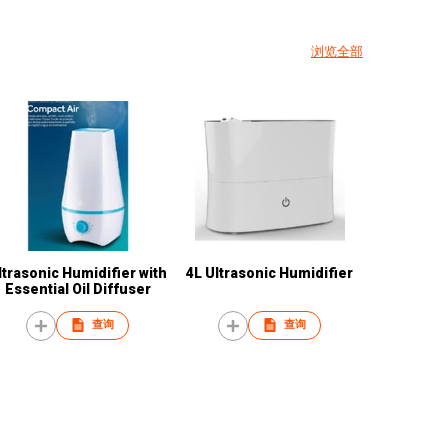
浏览全部
ltrasonic Humidifier with
4L Ultrasonic Humidifier
Essential Oil Diffuser
查询
查询