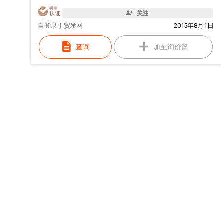
关注
自
登录于贸发网
2015年8月1日
查询
加至询价篮