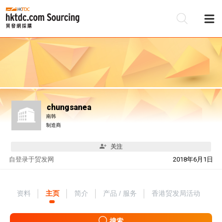
chungsanea
南韩
制造商
关注
自
登录于贸发网
2018年6月1日
资料
主页
简介
产品 / 服务
香港贸发局活动
搜索