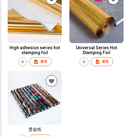
High adhesion series hot
Universal Series Hot
stamping foil
Stamping Foil
查询
查询
烫金纸