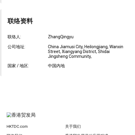
联络资料
联络人:
ZhangQingyu
公司地址:
China Jiamusi City, Heilongjiang, Wanxin
Street, Xiangyang District, Shidai
Jingsheng Community,
国家 / 地区:
中国内地
HKTDC.com
关于我们