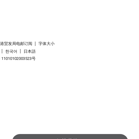
香港贸发局电邮订阅
字体大小
한국어
日本語
1010102003523号