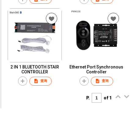
2 IN 1 BLUETOOTH STAIR
Ethernet Port Synchronous
CONTROLLER
Controller
查询
查询
P.
of 1