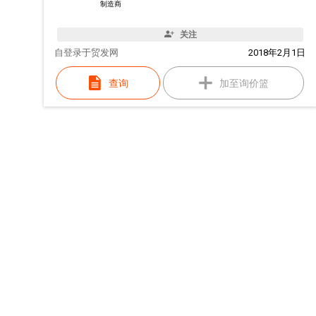
制造商
关注
自
登录于贸发网
2018年2月1日
查询
加至询价篮