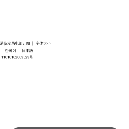
香港贸发局电邮订阅
字体大小
한국어
日本語
1010102003523号