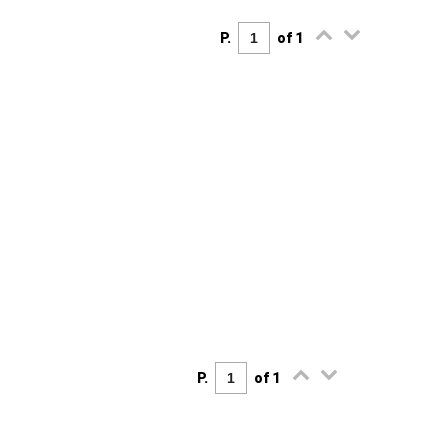
P.
of 1
P.
of 1