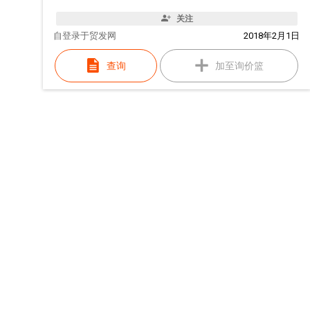
关注
自
登录于贸发网
2018年2月1日
查询
加至询价篮