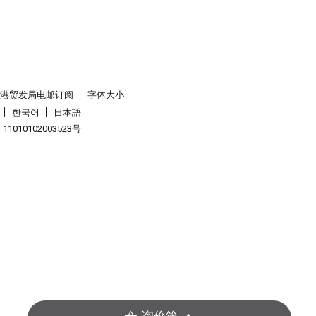
香港贸发局电邮订阅
字体大小
한국어
日本語
1010102003523号