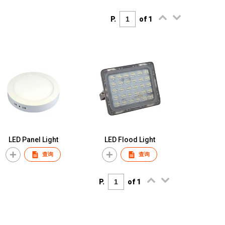
P.
of 1
LED Panel Light
LED Flood Light
查询
查询
P.
of 1