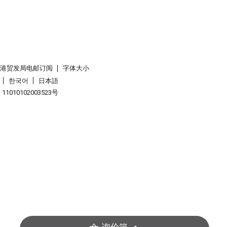
香港贸发局电邮订阅
字体大小
한국어
日本語
1010102003523号