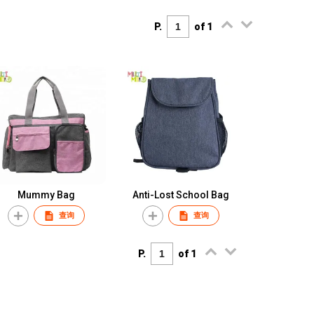
P.
of 1
Mummy Bag
Anti-Lost School Bag
查询
查询
P.
of 1