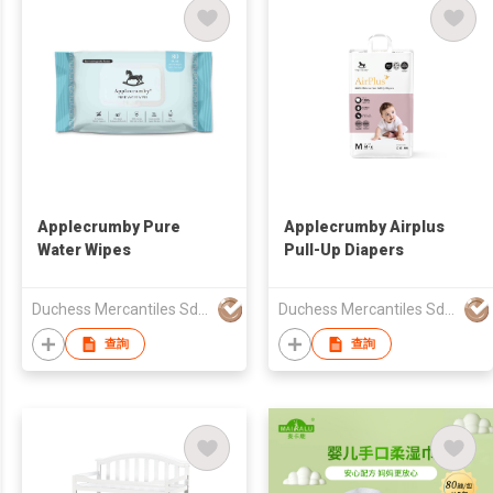
Applecrumby Pure
Applecrumby Airplus
Water Wipes
Pull-Up Diapers
Duchess Mercantiles Sdn Bhd
Duchess Mercantiles Sdn Bhd
查詢
查詢