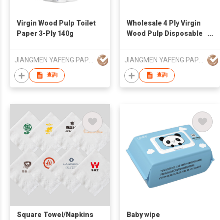
Virgin Wood Pulp Toilet
Wholesale 4 Ply Virgin
Paper 3-Ply 140g
Wood Pulp Disposable
Facial Tissue
JIANGMEN YAFENG PAPER INDUSTRY CO.,LTD.
JIANGMEN YAFENG PAPER INDUSTRY CO.,LTD.
查詢
查詢
Square Towel/Napkins
Baby wipe