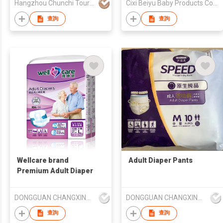
Hangzhou Chunchi Touring Commodity Co., Ltd.
Cixi Beiyu Baby Products Co.,Ltd
查詢
查詢
Wellcare brand
Adult Diaper Pants
Premium Adult Diaper
DONGGUAN CHANGXING PAPER CO LTD
DONGGUAN CHANGXING PAPER CO LTD
查詢
查詢