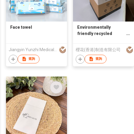
Face towel
Environmentally
friendly recycled
Napkins
Jiangyin Yunzhi Medical Non Woven Products Co Ltd
櫻花(香港)制造有限公司
查詢
查詢