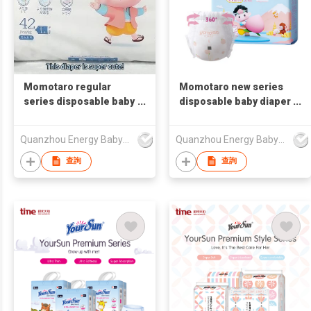
Momotaro regular
Momotaro new series
series disposable baby
disposable baby diaper
diaper & pants
& pants
Quanzhou Energy Babycare Co.,Ltd
Quanzhou Energy Babycare Co.,Ltd
查詢
查詢