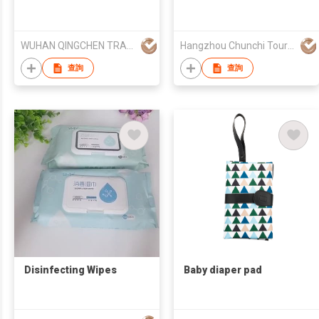
WUHAN QINGCHEN TRADING CO.,LT
Hangzhou Chunchi Touring Commodity Co., Ltd.
查詢
查詢
Disinfecting Wipes
Baby diaper pad