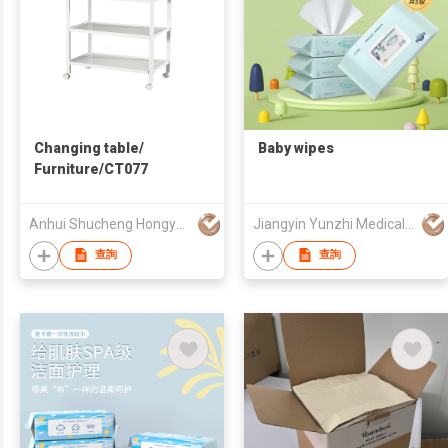
Changing table/
Baby wipes
Furniture/CT077
Anhui Shucheng Hongyuan Childrens Products Company Limited
Jiangyin Yunzhi Medical Non Woven Products Co Ltd
查詢
查詢