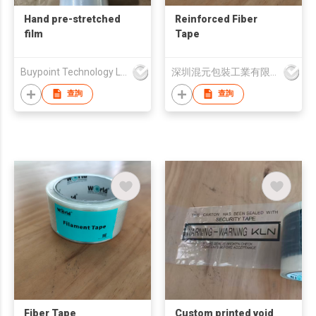
Hand pre-stretched
Reinforced Fiber
film
Tape
Buypoint Technology Limited
深圳混元包裝工業有限公司
查詢
查詢
Fiber Tape
Custom printed void