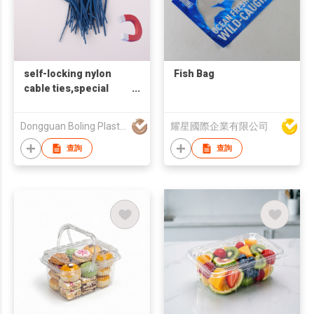
self-locking nylon
Fish Bag
cable ties,special
type nylon cable tie,
nail cable clip,
Dongguan Boling Plastic Products Co.,Ltd
耀星國際企業有限公司
stainless steel cable
tie, plastic security
查詢
查詢
seal, wall
bushing,closed
terminal and other
wiring accessories.