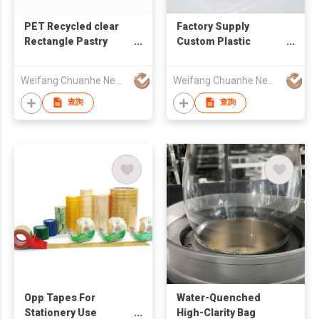
PET Recycled clear
Factory Supply
Rectangle Pastry
Custom Plastic
Cake Container
Storage Food
Plastic Bread Bakery
Container PET Plastic
Weifang Chuanhe New Materials Co., Ltd.
Weifang Chuanhe New Materials Co., Ltd.
Packaging Box with
Fruit Cut Fruit Boxes
Handle and Lid
查詢
查詢
Opp Tapes For
Water-Quenched
Stationery Use
High-Clarity Bag