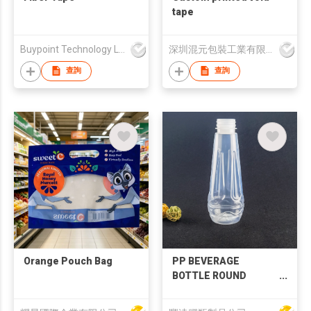
tape
Buypoint Technology Limited
深圳混元包裝工業有限公司
查詢
查詢
Orange Pouch Bag
PP BEVERAGE
BOTTLE ROUND
450ML FT-030