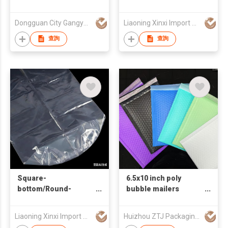
Stationery Tape
Dongguan City Gangyuan Adhesive Products Co., Ltd.
Liaoning Xinxi Import & Export Trading Co., Ltd.
查詢
查詢
Square-
6.5x10 inch poly
bottom/Round-
bubble mailers
bottom Packaging
padded courier bags
for ecommerce
Liaoning Xinxi Import & Export Trading Co., Ltd.
Huizhou ZTJ Packaging Co.,Ltd.