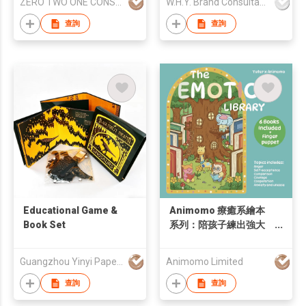
ZERO TWO ONE CONSULTANCY
W.H.Y. Brand Consultancy Limited
查詢
查詢
Educational Game &
Animomo 療癒系繪本
Book Set
系列：陪孩子練出強大
內心
Guangzhou Yinyi Paper Products Co., Ltd.
Animomo Limited
查詢
查詢