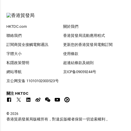
HKTDC.com
關於我們
聯絡我們
香港貿發局流動應用程式
訂閱商貿全接觸電郵通訊
更新您的香港貿發局電郵訂閱
字體大小
使用條款
私隱政策聲明
超連結條款及細則
網站導航
京ICP备09059244号
京公网安备 11010102003523号
關注 HKTDC
© 2026
香港貿易發展局版權所有，對違反版權者保留一切追索權利 。