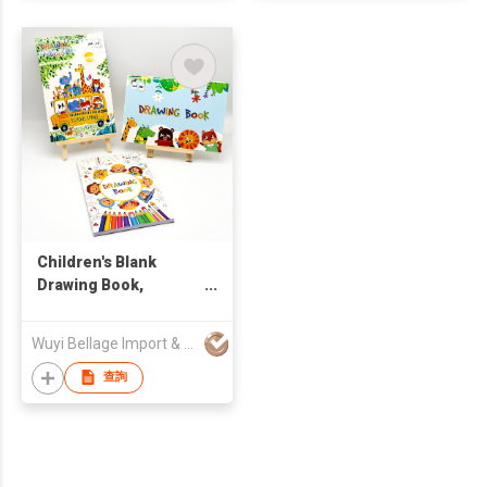
Children's Blank
Drawing Book,
Cartoon Art
Sketchbook
Wuyi Bellage Import & Export Co., Ltd
查詢