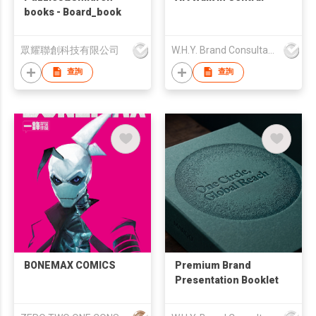
books - Board_book
眾耀聯創科技有限公司
W.H.Y. Brand Consultancy Limited
查詢
查詢
BONEMAX COMICS
Premium Brand
Presentation Booklet