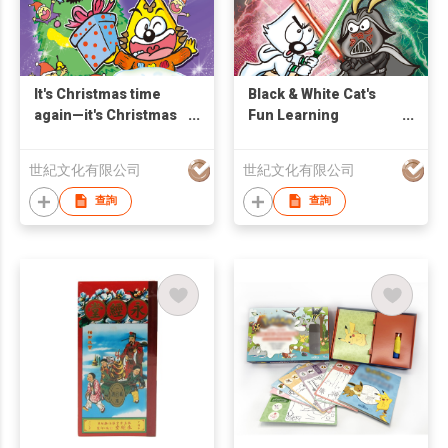
It's Christmas time
Black & White Cat's
again—it's Christmas
Fun Learning
time again.
Encyclopedia:
Hilarious IQ
世紀文化有限公司
世紀文化有限公司
Challenge
查詢
查詢