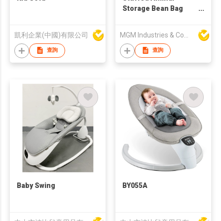
Storage Bean Bag
Chair for Kids
凱利企業(中國)有限公司
MGM Industries & Company
查詢
查詢
Baby Swing
BY055A