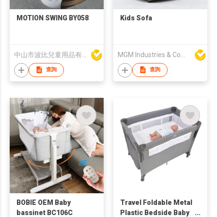
MOTION SWING BY058
Kids Sofa
中山市波比兒童用品有限公司
MGM Industries & Company
查詢
查詢
BOBIE OEM Baby
Travel Foldable Metal
bassinet BC106C
Plastic Bedside Baby