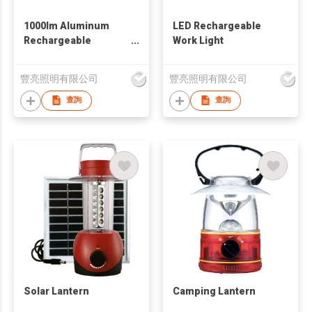
1000lm Aluminum
LED Rechargeable
Rechargeable
Work Light
headlight
豐亮照明有限公司
豐亮照明有限公司
查詢
查詢
Solar Lantern
Camping Lantern