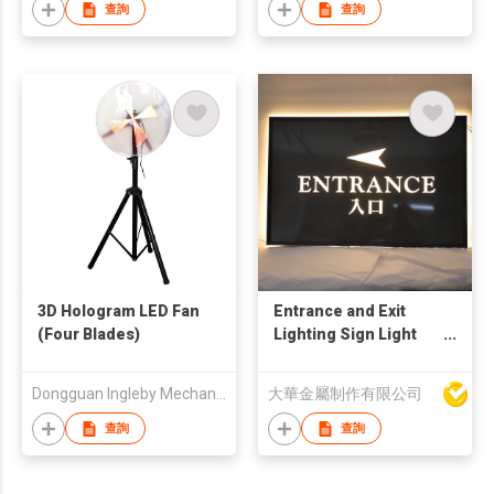
查詢
查詢
3D Hologram LED Fan
Entrance and Exit
(Four Blades)
Lighting Sign Light
Box
Dongguan Ingleby Mechanical Equipment Co., Ltd
大華金屬制作有限公司
查詢
查詢