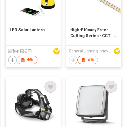
LED Solar Lantern
High-Efficacy Free-
Cutting Series - CCT
130lm/W 24V
180LED/M - 9678
顯和有限公司
General Lighting Innovation Limited
查詢
查詢