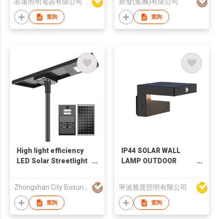
若遠照明電器有限公司
新發(集團)有限公司
查詢
查詢
High light efficiency
IP44 SOLAR WALL
LED Solar Streetlight
LAMP OUTDOOR
For Engineering
LIGHTING WITH
Project - BS-HDC
SENSOR
Zhongshan City Bosunlighting Electric Appliances Co.,Ltd.
寧波雅度照明有限公司
Series
查詢
查詢