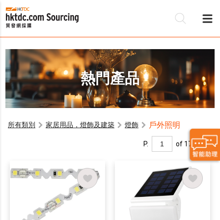
熱門產品
戶外照明
所有類別
家居用品，燈飾及建築
燈飾
P.
of 17