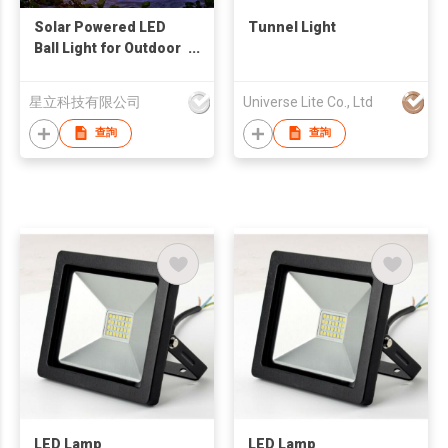
Solar Powered LED
Tunnel Light
Ball Light for Outdoor
Garden Decoration
星立科技有限公司
Universe Lite Co., Ltd
查詢
查詢
LED Lamp
LED Lamp