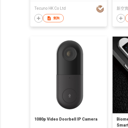
Tecuno HK Co Ltd
新空
查詢
1080p Video Doorbell IP Camera
Biome
Smart