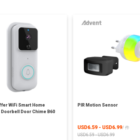
ffer WiFi Smart Home
PIR Motion Sensor
 Doorbell Door Chime B60
USD6.59 - USD6.99
/
件
USD6.59 - USD6.99