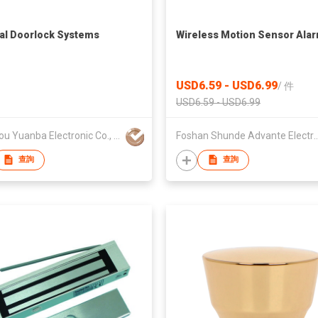
al Doorlock Systems
Wireless Motion Sensor Ala
USD6.59 - USD6.99
/
件
USD6.59 - USD6.99
Shantou Yuanba Electronic Co., Ltd
Foshan Shunde Advante E
查詢
查詢