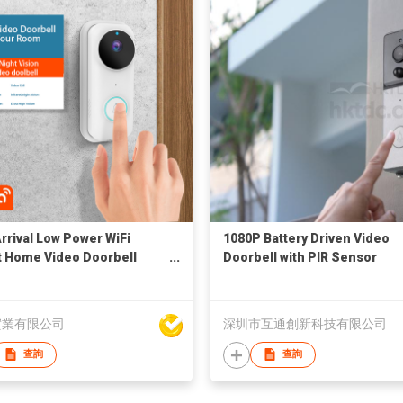
rrival Low Power WiFi
1080P Battery Driven Video
 Home Video Doorbell
Doorbell with PIR Sensor
B71 with Chime
Remote Monitor Night Vision
實業有限公司
深圳市互通創新科技有限公司
查詢
查詢