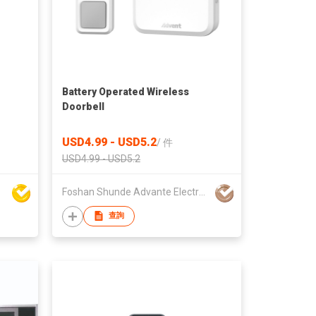
Battery Operated Wireless
Doorbell
USD4.99 - USD5.2
/
件
USD4.99 - USD5.2
Foshan Shunde Advante Electron Ltd.
查詢