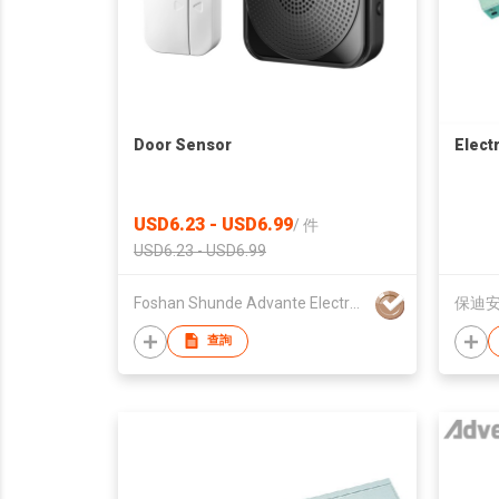
Door Sensor
Elect
USD6.23 - USD6.99
/
件
USD6.23 - USD6.99
Foshan Shunde Advante Electron Ltd.
保迪
查詢