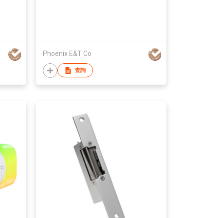
Phoenix E&T Co
查詢