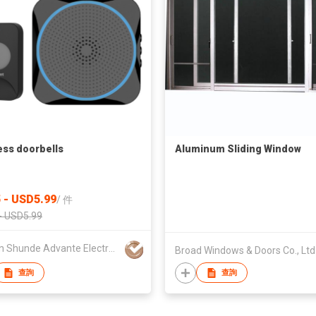
ess doorbells
Aluminum Sliding Window
 - USD5.99
/
件
- USD5.99
Foshan Shunde Advante Electron Ltd.
Broad Windows & Doors Co., Ltd
查詢
查詢