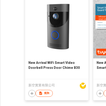
New Arrival WiFi Smart Video
New A
Doorbell Press Door Chime B30
Smart
Door 
新空實業有限公司
新空
查詢