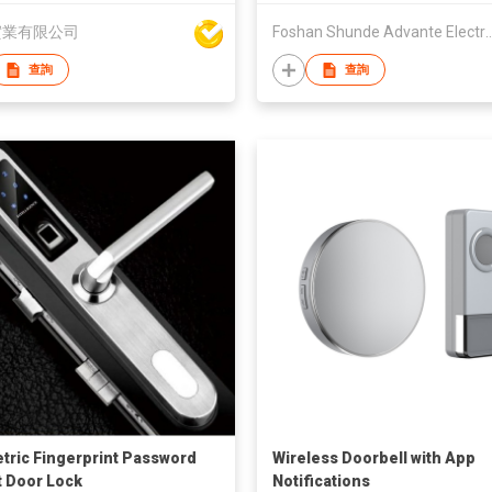
實業有限公司
Foshan Shunde Advante E
查詢
查詢
tric Fingerprint Password
Wireless Doorbell with App
 Door Lock
Notifications