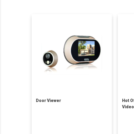
Door Viewer
Hot O
Video