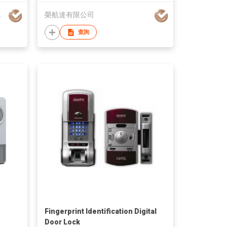
lectron Ltd.
榮航達有限公司
查詢
Fingerprint Identification Digital
Door Lock