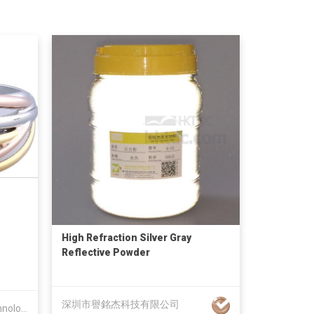
High Refraction Silver Gray
Reflective Powder
深圳市譽銘杰科技有限公司
H.K. Golden House Vacuum Technology