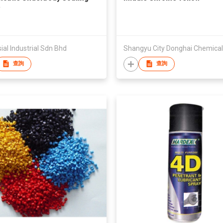
al Industrial Sdn Bhd
查詢
查詢