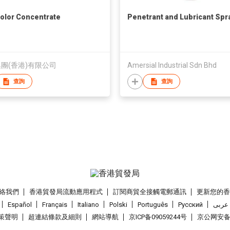
olor Concentrate
Penetrant and Lubricant Spr
團(香港)有限公司
Amersial Industrial Sdn Bhd
查詢
查詢
絡我們
香港貿發局流動應用程式
訂閱商貿全接觸電郵通訊
更新您的
Español
Français
Italiano
Polski
Português
Pусский
عربى
策聲明
超連結條款及細則
網站導航
京ICP备09059244号
京公网安备 1