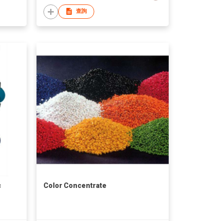
查詢
c
Color Concentrate