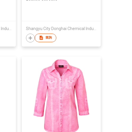
Shangyu City Donghai Chemical Industrial Co Ltd
Shangyu City Donghai Chemical Industrial Co Ltd
查詢