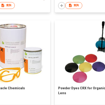
查詢
查詢
acle Chemicals
Powder Dyes CRX for Organi
Lens