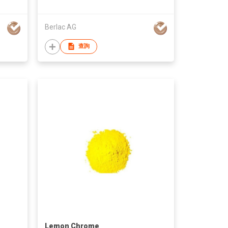
Berlac AG
查詢
Lemon Chrome