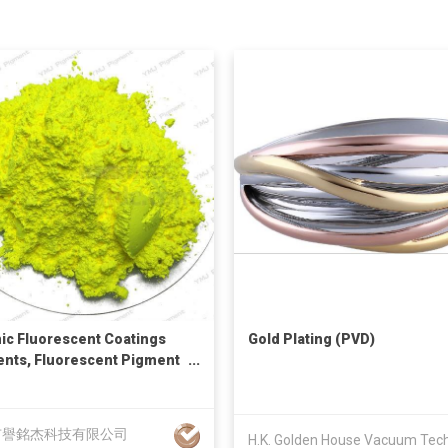
ic Fluorescent Coatings
Gold Plating (PVD)
nts, Fluorescent Pigment
er
市譽銘杰科技有限公司