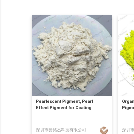
Pearlescent Pigment, Pearl
Organ
Effect Pigment for Coating
Pigme
Powd
深圳市譽銘杰科技有限公司
深圳