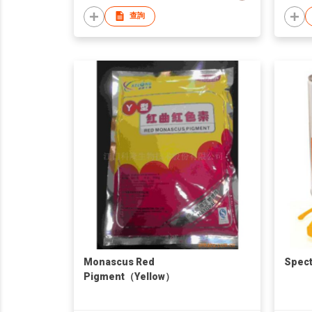
查詢
Monascus Red
Spect
Pigment（Yellow）