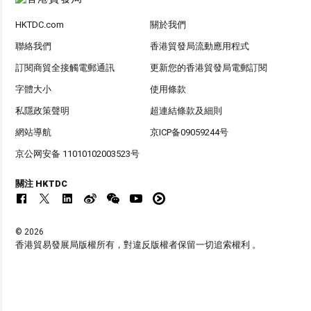
HKTDC.com
關於我們
聯絡我們
香港貿發局流動應用程式
訂閱商貿全接觸電郵通訊
更新您的香港貿發局電郵訂閱
字體大小
使用條款
私隱政策聲明
超連結條款及細則
網站導航
京ICP备09059244号
京公网安备 11010102003523号
關注 HKTDC
© 2026
香港貿易發展局版權所有，對違反版權者保留一切追索權利 。