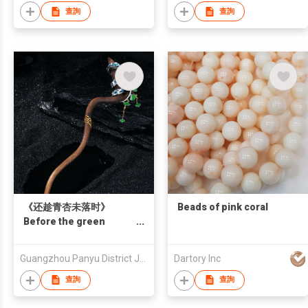
查詢
查詢
《还趁青杏未落时》
Beads of pink coral
Before the green
apricots fall
Guangzhou Panyu District Jewelry Designers and Craftsmen's Association
Dartory Inc
查詢
查詢