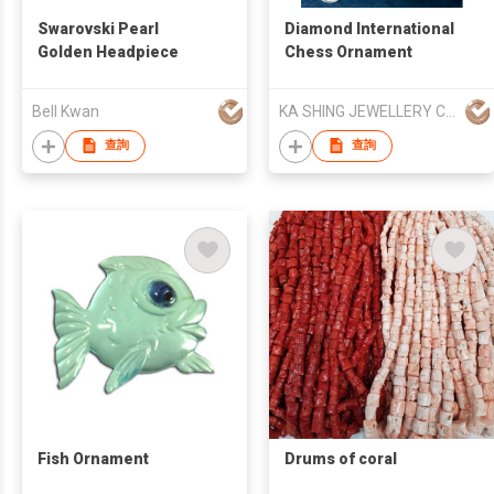
Swarovski Pearl
Diamond International
Golden Headpiece
Chess Ornament
Bell Kwan
KA SHING JEWELLERY CO LTD
查詢
查詢
Fish Ornament
Drums of coral