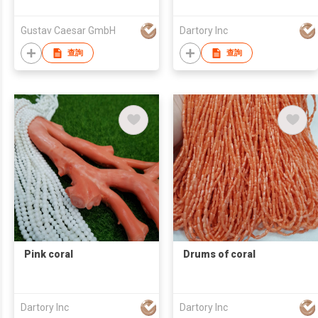
Gustav Caesar GmbH
Dartory Inc
查詢
查詢
Pink coral
Drums of coral
Dartory Inc
Dartory Inc