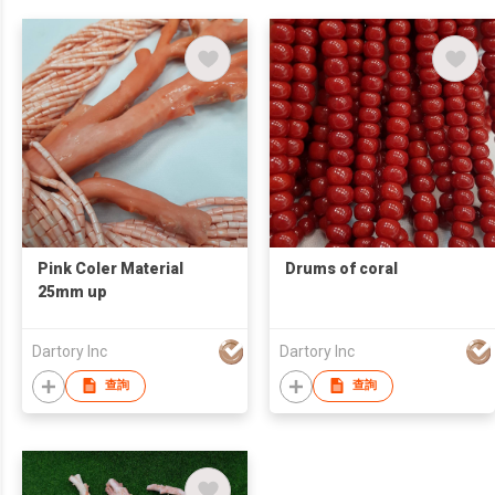
Pink Coler Material
Drums of coral
25mm up
Dartory Inc
Dartory Inc
查詢
查詢