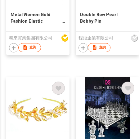
Metal Women Gold
Double Row Pearl
Fashion Elastic
Bobby Pin
Hairband Jewelry Hair
Accessories for Girls
泰來實業集團有限公司
程炬企業有限公司
Ladies Western Style
Ponytail
查詢
查詢