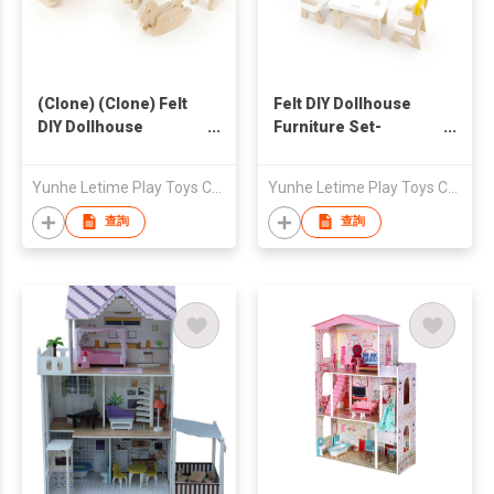
(Clone) (Clone) Felt
Felt DIY Dollhouse
DIY Dollhouse
Furniture Set-
Furniture Set-Baby's
DiningRoom
oom
Yunhe Letime Play Toys Co.,Ltd
Yunhe Letime Play Toys Co.,Ltd
查詢
查詢