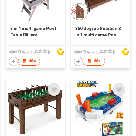
5 in 1 multi game Pool
360 degree Rotation 3
Table Billiard
in 1 multi game Pool
Snooker ice hockey
Table Billiard
curling football
Snooker ice hockey
汕頭市遠大玩具實業有限公司
汕頭市遠大玩具實業有限公司
soccer table tennis
football soccer
查詢
查詢