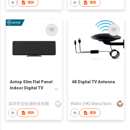
查詢
查詢
Antop Slim Flat Panel
4K Digital TV Antenna
Indoor Digital TV
Antenna
深圳市安拓浦科技有限公司
Walito (HK) Manufactory Co., Limited
查詢
查詢