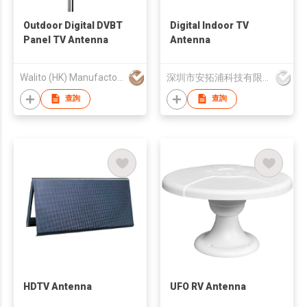
Outdoor Digital DVBT
Digital Indoor TV
Panel TV Antenna
Antenna
Walito (HK) Manufactory Co., Limited
深圳市安拓浦科技有限公司
查詢
查詢
HDTV Antenna
UFO RV Antenna