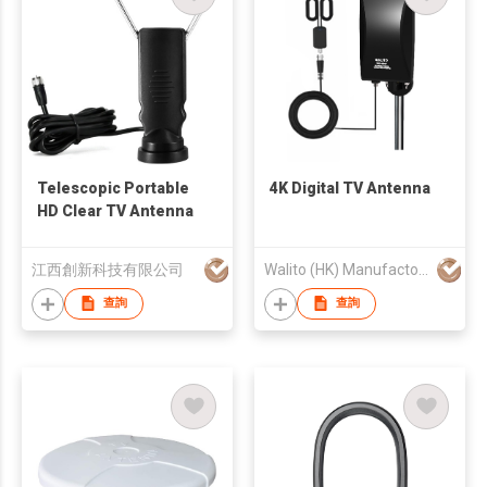
Telescopic Portable
4K Digital TV Antenna
HD Clear TV Antenna
江西創新科技有限公司
Walito (HK) Manufactory Co., Limited
查詢
查詢