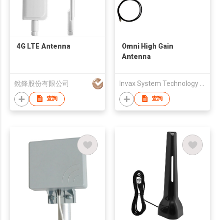
4G LTE Antenna
Omni High Gain
Antenna
銳鋒股份有限公司
Invax System Technology Corp.
查詢
查詢