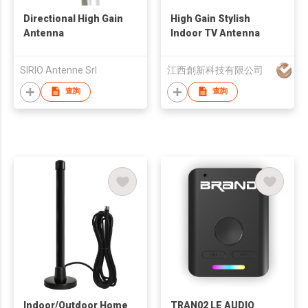
Directional High Gain
High Gain Stylish
Antenna
Indoor TV Antenna
SIRIO Antenne Srl
江西創新科技有限公司
查詢
查詢
Indoor/Outdoor Home
TRAN02 LE AUDIO