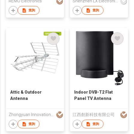
REMO Electronics
Shenzhen LX Electronics Company Limited
CODEC TRAN01
查詢
查詢
Attic & Outdoor
Indoor DVB-T2 Flat
Antenna
Panel TV Antenna
Zhongyuan Innovation (HK) Limited
江西創新科技有限公司
查詢
查詢