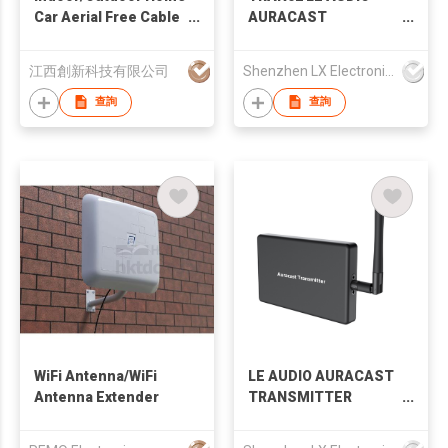
Car Aerial Free Cable
AURACAST
TV Antenna
TRANSCEIVER
TRANSMITTER
江西創新科技有限公司
Shenzhen LX Electronics Company Limited
BROADCAST DUAL
MODE LC3 CODEC
查詢
查詢
WiFi Antenna/WiFi
LE AUDIO AURACAST
Antenna Extender
TRANSMITTER
BROADCAST BREDR
DUAL MODE LC3