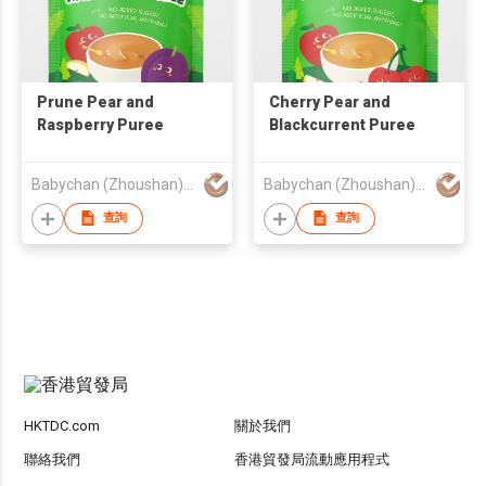
Prune Pear and
Cherry Pear and
Raspberry Puree
Blackcurrent Puree
Babychan (Zhoushan) International Trading Co., Ltd.
Babychan (Zhoushan) International Trading Co., Ltd.
查詢
查詢
HKTDC.com
關於我們
聯絡我們
香港貿發局流動應用程式