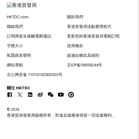
HKTDC.com
關於我們
聯絡我們
香港貿發局流動應用程式
訂閱商貿全接觸電郵通訊
更新您的香港貿發局電郵訂閱
字體大小
使用條款
私隱政策聲明
超連結條款及細則
網站導航
京ICP备09059244号
京公网安备 11010102003523号
關注 HKTDC
© 2026
香港貿易發展局版權所有，對違反版權者保留一切追索權利 。