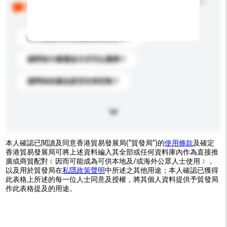
以下是其他買家提出的常見問題。點擊以將它們添加到
你的查詢訊息中。
你們能提供的最優惠價格是多少？
請問有什麼運送方式可以選擇？
請問你的產品是否支持定制？
本人確認已閱讀及同意香港貿易發展局(“貿發局”)的
使用條款
及確定
香港貿易發展局可將上述資料編入其全部或任何資料庫內作為直接推
廣或商貿配對﹝因而可能成為可供本地及/或海外公眾人士使用﹞，
以及用於貿發局在
私隱政策聲明
中所述之其他用途；本人確認已獲得
此表格上所述的每一位人士同意及授權，將其個人資料提供予貿發局
作此表格提及的用途。