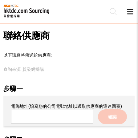
聯絡供應商
以下訊息將傳送給供應商:
查詢來源:
貿發網採購
步驟一
電郵地址
(填寫您的公司電郵地址以獲取供應商的迅速回覆)
確認