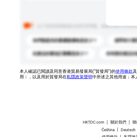
以下是其他買家提出的常見問題。點擊以將它們添加
你們能提供的最優惠價格是多少？
請問有什麼
此產品的最低訂購量是多少？
你有新的產品目
本人確認已閱讀及同意香港貿易發展局(“貿發局”)的
使用條款
及
用﹞，以及用於貿發局在
私隱政策聲明
中所述之其他用途；本
HKTDC.com
關於我們
聯
Čeština
Deutsch
使用條款
私隱政