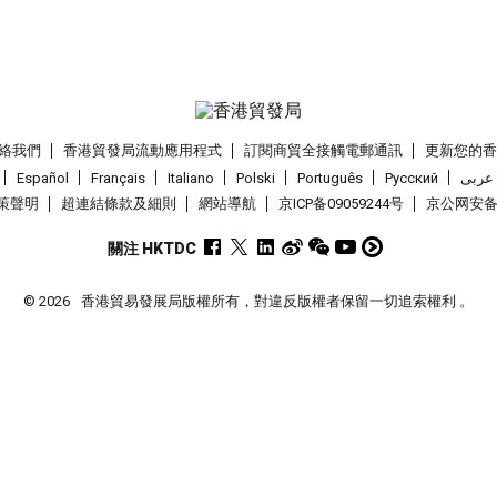
絡我們
香港貿發局流動應用程式
訂閱商貿全接觸電郵通訊
更新您的
Español
Français
Italiano
Polski
Português
Pусский
عربى
策聲明
超連結條款及細則
網站導航
京ICP备09059244号
京公网安备 1
關注 HKTDC
© 2026
香港貿易發展局版權所有，對違反版權者保留一切追索權利 。