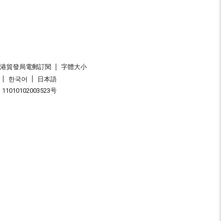
香港貿發局電郵訂閱
字體大小
한국어
日本語
1010102003523号