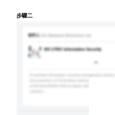
步驟二
收件人
Dnv Business Assurance Ltd
ISO 27001 Information Security
A certified information security management syste
the protection of information and provides confidenc
protected-whether held on paper, electronically, or 
systems ...
更多...