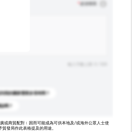
*
必須填寫
輸入字數上限: 0 / 500
送到我的國家需要多長時間？
標誌嗎？
廣或商貿配對﹝因而可能成為可供本地及/或海外公眾人士使
予貿發局作此表格提及的用途。