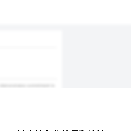
m demonstrates commitment to
e that assets are suitably
as employee knowledge. Such