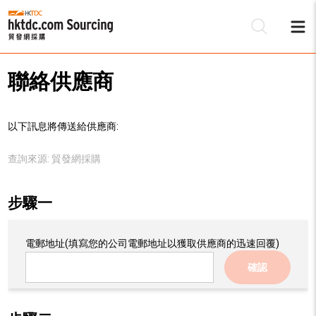
聯絡供應商
以下訊息將傳送給供應商:
查詢來源:
貿發網採購
步驟一
電郵地址
(填寫您的公司電郵地址以獲取供應商的迅速回覆)
確認