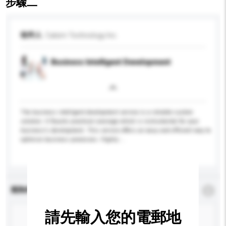
步驟二
收件人
Calsim Technology Inc.
Business Intelligent Development
The business intelligent development service is a reliable custom
solution. It flaunts practical coverage which is instrumental for your
business's development. This service offers an easy and efficient way to
optimize business processes. Highly-...
更多...
查詢內容
*
必須填寫
請先輸入您的電郵地