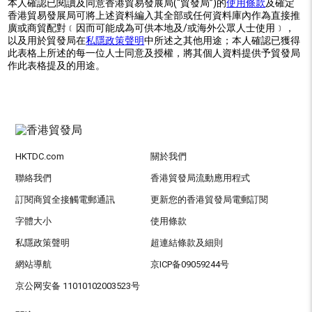
本人確認已閱讀及同意香港貿易發展局(“貿發局”)的
使用條款
及確定
香港貿易發展局可將上述資料編入其全部或任何資料庫內作為直接推
廣或商貿配對﹝因而可能成為可供本地及/或海外公眾人士使用﹞，
以及用於貿發局在
私隱政策聲明
中所述之其他用途；本人確認已獲得
此表格上所述的每一位人士同意及授權，將其個人資料提供予貿發局
作此表格提及的用途。
HKTDC.com
關於我們
聯絡我們
香港貿發局流動應用程式
訂閱商貿全接觸電郵通訊
更新您的香港貿發局電郵訂閱
字體大小
使用條款
私隱政策聲明
超連結條款及細則
網站導航
京ICP备09059244号
京公网安备 11010102003523号