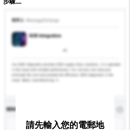
步驟二
收件人
MessageXchange
B2B Integration
Our B2B integration provides B2B supply chain solutions. It is operated
in the cloud with reliable performance. Our services can help your
eliminate the cost and promote the efficiency. B2B integration in the
cloud. Retail, manufacturing. S...
更多...
查詢內容
*
必須填寫
請先輸入您的電郵地