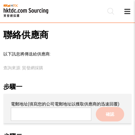
聯絡供應商
以下訊息將傳送給供應商:
查詢來源:
貿發網採購
步驟一
電郵地址
(填寫您的公司電郵地址以獲取供應商的迅速回覆)
確認