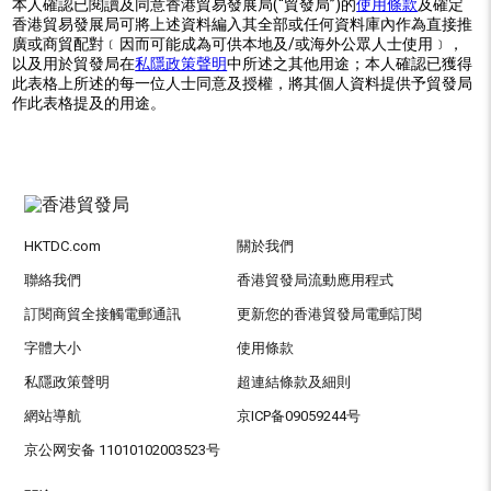
本人確認已閱讀及同意香港貿易發展局(“貿發局”)的
使用條款
及確定
香港貿易發展局可將上述資料編入其全部或任何資料庫內作為直接推
廣或商貿配對﹝因而可能成為可供本地及/或海外公眾人士使用﹞，
以及用於貿發局在
私隱政策聲明
中所述之其他用途；本人確認已獲得
此表格上所述的每一位人士同意及授權，將其個人資料提供予貿發局
作此表格提及的用途。
HKTDC.com
關於我們
聯絡我們
香港貿發局流動應用程式
訂閱商貿全接觸電郵通訊
更新您的香港貿發局電郵訂閱
字體大小
使用條款
私隱政策聲明
超連結條款及細則
網站導航
京ICP备09059244号
京公网安备 11010102003523号