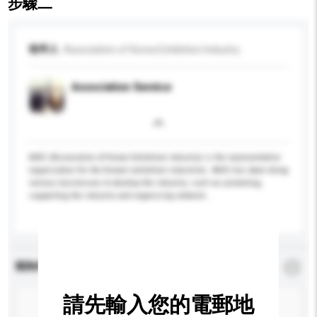
步驟二
收件人
Association of Korea Exhibition Industry
Association Service
AKEI (Association of Korea Exhibition Industry) is the representative
organization for the Korean exhibition industries. AKEI has been doing
various businesses to develop the industry; such as promoting,
supporting the industry and organizing network...
更多...
查詢內容
*
必須填寫
請先輸入您的電郵地