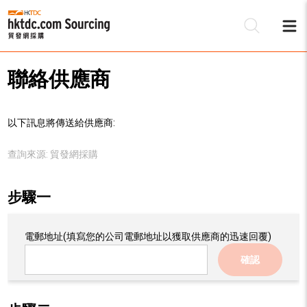
聯絡供應商
以下訊息將傳送給供應商:
查詢來源:
貿發網採購
步驟一
電郵地址
(填寫您的公司電郵地址以獲取供應商的迅速回覆)
確認