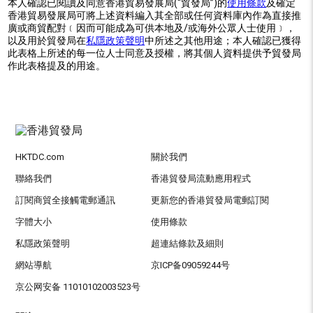
本人確認已閱讀及同意香港貿易發展局(“貿發局”)的
使用條款
及確定
香港貿易發展局可將上述資料編入其全部或任何資料庫內作為直接推
廣或商貿配對﹝因而可能成為可供本地及/或海外公眾人士使用﹞，
以及用於貿發局在
私隱政策聲明
中所述之其他用途；本人確認已獲得
此表格上所述的每一位人士同意及授權，將其個人資料提供予貿發局
作此表格提及的用途。
HKTDC.com
關於我們
聯絡我們
香港貿發局流動應用程式
訂閱商貿全接觸電郵通訊
更新您的香港貿發局電郵訂閱
字體大小
使用條款
私隱政策聲明
超連結條款及細則
網站導航
京ICP备09059244号
京公网安备 11010102003523号