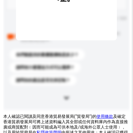
輸入字數上限: 0 / 500
以下是其他買家提出的常見問題。點擊以將它們添加到
你的查詢訊息中。
你們能提供的最優惠價格是多少？
請問有什麼運送方式可以選擇？
請問你的產品是否支持定制？
本人確認已閱讀及同意香港貿易發展局(“貿發局”)的
使用條款
及確定
香港貿易發展局可將上述資料編入其全部或任何資料庫內作為直接推
廣或商貿配對﹝因而可能成為可供本地及/或海外公眾人士使用﹞，
以及用於貿發局在
私隱政策聲明
中所述之其他用途；本人確認已獲得