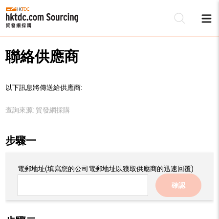
聯絡供應商
以下訊息將傳送給供應商:
查詢來源:
貿發網採購
步驟一
電郵地址
(填寫您的公司電郵地址以獲取供應商的迅速回覆)
確認