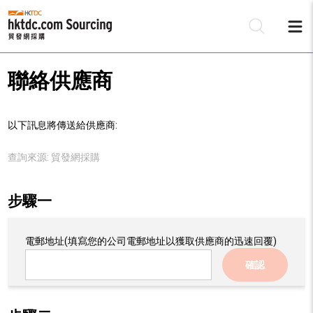
聯絡供應商
以下訊息將傳送給供應商:
查詢來源:
貿發網採購
步驟一
電郵地址
(填寫您的公司電郵地址以獲取供應商的迅速回覆)
確認