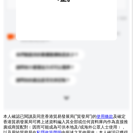
輸入字數上限: 0 / 500
以下是其他買家提出的常見問題。點擊以將它們添加到
你的查詢訊息中。
你們能提供的最優惠價格是多少？
請問有什麼運送方式可以選擇？
請問你的產品是否支持定制？
本人確認已閱讀及同意香港貿易發展局(“貿發局”)的
使用條款
及確定
香港貿易發展局可將上述資料編入其全部或任何資料庫內作為直接推
廣或商貿配對﹝因而可能成為可供本地及/或海外公眾人士使用﹞，
以及用於貿發局在
私隱政策聲明
中所述之其他用途；本人確認已獲得