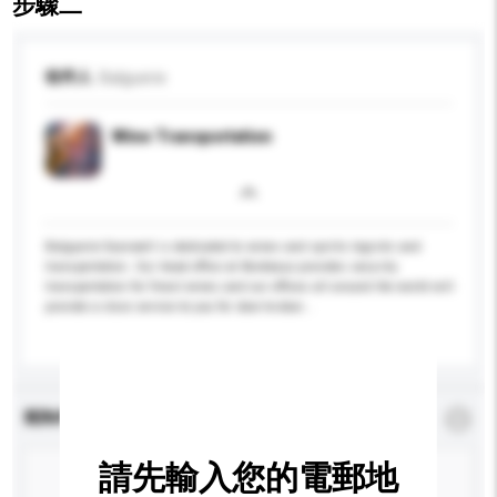
步驟二
收件人
Balguerie
Wine Transportation
Balguerie Scanwell is dedicated to wines and spirits logistic and
transportation. Our head office at Bordeaux provides security
transportation for finest wines and our offices all around the world will
provide a close service to you for door-to-door...
更多...
查詢內容
*
必須填寫
請先輸入您的電郵地