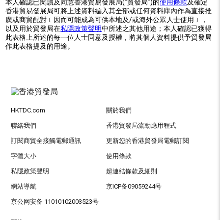
本人確認已閱讀及同意香港貿易發展局(“貿發局”)的
使用條款
及確定
香港貿易發展局可將上述資料編入其全部或任何資料庫內作為直接推
廣或商貿配對﹝因而可能成為可供本地及/或海外公眾人士使用﹞，
以及用於貿發局在
私隱政策聲明
中所述之其他用途；本人確認已獲得
此表格上所述的每一位人士同意及授權，將其個人資料提供予貿發局
作此表格提及的用途。
HKTDC.com
關於我們
聯絡我們
香港貿發局流動應用程式
訂閱商貿全接觸電郵通訊
更新您的香港貿發局電郵訂閱
字體大小
使用條款
私隱政策聲明
超連結條款及細則
網站導航
京ICP备09059244号
京公网安备 11010102003523号