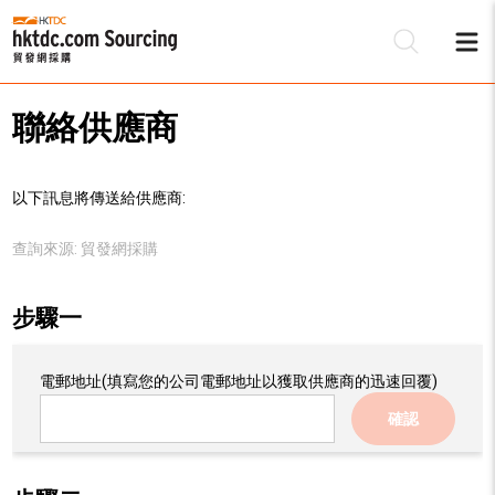
聯絡供應商
以下訊息將傳送給供應商:
查詢來源:
貿發網採購
步驟一
電郵地址
(填寫您的公司電郵地址以獲取供應商的迅速回覆)
確認