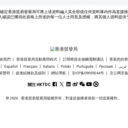
確定香港貿易發展局可將上述資料編入其全部或任何資料庫內作為直接推
人確認已獲得此表格上所述的每一位人士同意及授權，將其個人資料提供
絡我們
香港貿發局流動應用程式
訂閱商貿全接觸電郵通訊
更新您的
Español
Français
Italiano
Polski
Português
Pусский
عربى
策聲明
超連結條款及細則
網站導航
京ICP备09059244号
京公网安备 1
關注 HKTDC
© 2026
香港貿易發展局版權所有，對違反版權者保留一切追索權利 。