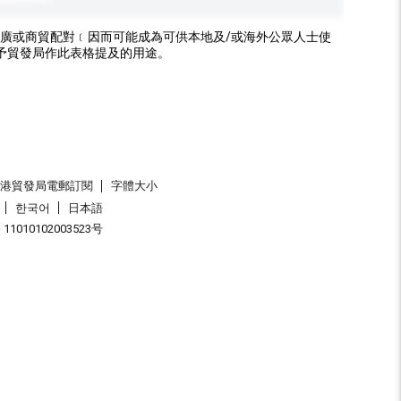
廣或商貿配對﹝因而可能成為可供本地及/或海外公眾人士使
予貿發局作此表格提及的用途。
香港貿發局電郵訂閱
字體大小
한국어
日本語
1010102003523号