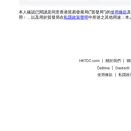
本人確認已閱讀及同意香港貿易發展局(“貿發局”)的
使用條款
及
用﹞，以及用於貿發局在
私隱政策聲明
中所述之其他用途；本
HKTDC.com
關於我們
聯
Čeština
Deutsch
使用條款
私隱政