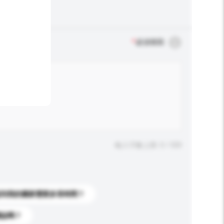
*
必須填寫
輸入字數上限: 0 / 500
送到我的國家需要多長時間？
標誌嗎？