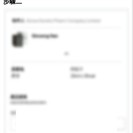
步驟二
收件人
Korea Genetic Pharm Company Limited
Ginseng Han
原產地
阿富汗
尺寸
20ml x 30vial
產品規格
請提供您對產品的特定要求。
適用年齡
請選擇
新增/刪除選項