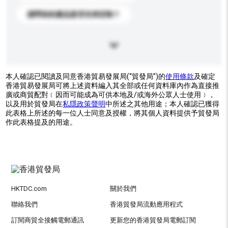
請問你的產品是否支持定制？
本人確認已閱讀及同意香港貿易發展局(“貿發局”)的
使用條款
及確定
香港貿易發展局可將上述資料編入其全部或任何資料庫內作為直接推
廣或商貿配對﹝因而可能成為可供本地及/或海外公眾人士使用﹞，
以及用於貿發局在
私隱政策聲明
中所述之其他用途；本人確認已獲得
此表格上所述的每一位人士同意及授權，將其個人資料提供予貿發局
作此表格提及的用途。
HKTDC.com
關於我們
聯絡我們
香港貿發局流動應用程式
訂閱商貿全接觸電郵通訊
更新您的香港貿發局電郵訂閱