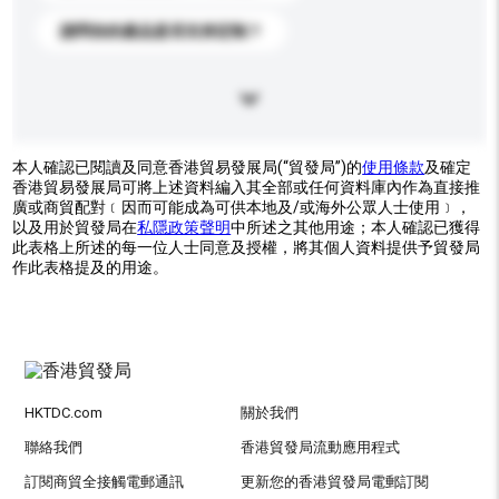
請問你的產品是否支持定制？
本人確認已閱讀及同意香港貿易發展局(“貿發局”)的
使用條款
及確定
香港貿易發展局可將上述資料編入其全部或任何資料庫內作為直接推
廣或商貿配對﹝因而可能成為可供本地及/或海外公眾人士使用﹞，
以及用於貿發局在
私隱政策聲明
中所述之其他用途；本人確認已獲得
此表格上所述的每一位人士同意及授權，將其個人資料提供予貿發局
作此表格提及的用途。
HKTDC.com
關於我們
聯絡我們
香港貿發局流動應用程式
訂閱商貿全接觸電郵通訊
更新您的香港貿發局電郵訂閱