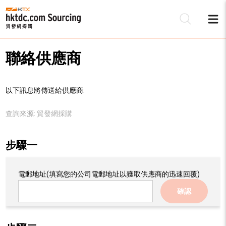
聯絡供應商
以下訊息將傳送給供應商:
查詢來源:
貿發網採購
步驟一
電郵地址
(填寫您的公司電郵地址以獲取供應商的迅速回覆)
確認