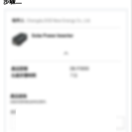
步驟二
收件人
Chengdu DOD New Energy Co., Ltd.
Solar Power Inverter
產品型號
DB-P3000
生產所需時間
7 日
產品規格
請提供您對產品的特定要求。
應用
新增/刪除選項