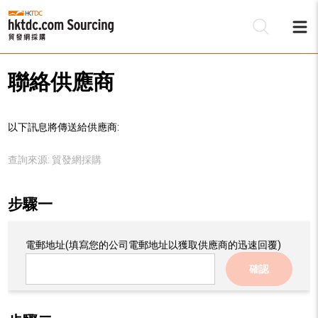
聯絡供應商
以下訊息將傳送給供應商:
查詢來源:
貿發網採購
步驟一
電郵地址
(填寫您的公司電郵地址以獲取供應商的迅速回覆)
確認