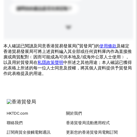
請問你的產品是否支持定制？
本人確認已閱讀及同意香港貿易發展局(“貿發局”)的
使用條款
及確定
香港貿易發展局可將上述資料編入其全部或任何資料庫內作為直接推
廣或商貿配對﹝因而可能成為可供本地及/或海外公眾人士使用﹞，
以及用於貿發局在
私隱政策聲明
中所述之其他用途；本人確認已獲得
此表格上所述的每一位人士同意及授權，將其個人資料提供予貿發局
作此表格提及的用途。
HKTDC.com
關於我們
聯絡我們
香港貿發局流動應用程式
訂閱商貿全接觸電郵通訊
更新您的香港貿發局電郵訂閱