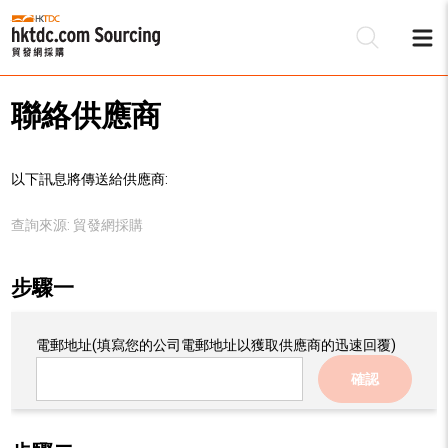
聯絡供應商
以下訊息將傳送給供應商:
查詢來源:
貿發網採購
步驟一
電郵地址
(填寫您的公司電郵地址以獲取供應商的迅速回覆)
確認