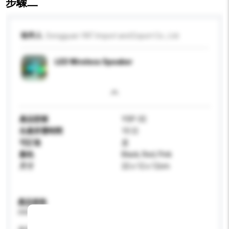
步驟二
收件人
Dongguan YAT Import and Export Co., Ltd.
LED Wireless Speaker
產品型號
YSP-32
生產所需時間
10 日
可訂造
是
顏色
Black, Red, Pink
尺寸
22 x 12 x 12cm
產品規格
請提供您對產品的特定要求。