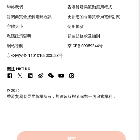
聯絡我們
香港貿發局流動應用程式
訂閱商貿全接觸電郵通訊
更新您的香港貿發局電郵訂閱
字體大小
使用條款
私隱政策聲明
超連結條款及細則
網站導航
京ICP备09059244号
京公网安备 11010102003523号
關注 HKTDC
© 2026
香港貿易發展局版權所有，對違反版權者保留一切追索權利 。
遞交