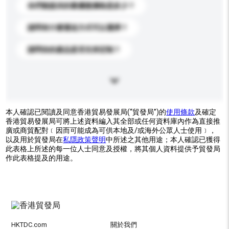
你們能提供的最優惠價格是多少？
請問有什麼運送方式可以選擇？
請問你的產品是否支持定制？
本人確認已閱讀及同意香港貿易發展局(“貿發局”)的
使用條款
及確定
香港貿易發展局可將上述資料編入其全部或任何資料庫內作為直接推
廣或商貿配對﹝因而可能成為可供本地及/或海外公眾人士使用﹞，
以及用於貿發局在
私隱政策聲明
中所述之其他用途；本人確認已獲得
此表格上所述的每一位人士同意及授權，將其個人資料提供予貿發局
作此表格提及的用途。
HKTDC.com
關於我們