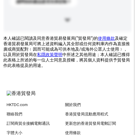
請問你的產品是否支持定制？
本人確認已閱讀及同意香港貿易發展局(“貿發局”)的
使用條款
及確定
香港貿易發展局可將上述資料編入其全部或任何資料庫內作為直接推
廣或商貿配對﹝因而可能成為可供本地及/或海外公眾人士使用﹞，
以及用於貿發局在
私隱政策聲明
中所述之其他用途；本人確認已獲得
此表格上所述的每一位人士同意及授權，將其個人資料提供予貿發局
作此表格提及的用途。
HKTDC.com
關於我們
聯絡我們
香港貿發局流動應用程式
訂閱商貿全接觸電郵通訊
更新您的香港貿發局電郵訂閱
字體大小
使用條款