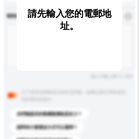
請先輸入您的電郵地
查詢內容
*
必須填寫
址。
輸入字數上限: 0 / 500
以下是其他買家提出的常見問題。點擊以將它們添加到
你的查詢訊息中。
你們能提供的最優惠價格是多少？
請問有什麼運送方式可以選擇？