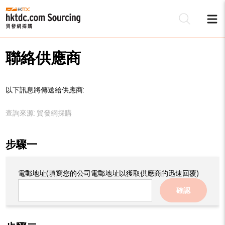
聯絡供應商
以下訊息將傳送給供應商:
查詢來源:
貿發網採購
步驟一
電郵地址
(填寫您的公司電郵地址以獲取供應商的迅速回覆)
確認