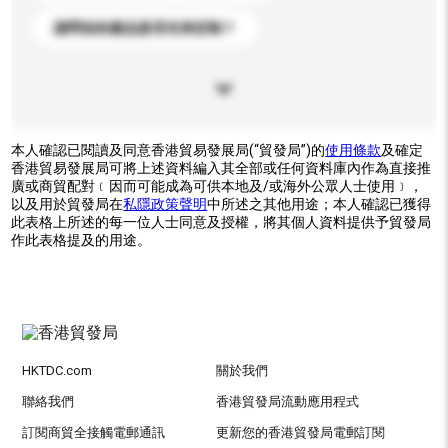
請問你的產品是否支持定制？
本人確認已閱讀及同意香港貿易發展局(“貿發局”)的
使用條款
及確定
香港貿易發展局可將上述資料編入其全部或任何資料庫內作為直接推
廣或商貿配對﹝因而可能成為可供本地及/或海外公眾人士使用﹞，
以及用於貿發局在
私隱政策聲明
中所述之其他用途；本人確認已獲得
此表格上所述的每一位人士同意及授權，將其個人資料提供予貿發局
作此表格提及的用途。
HKTDC.com
關於我們
聯絡我們
香港貿發局流動應用程式
訂閱商貿全接觸電郵通訊
更新您的香港貿發局電郵訂閱