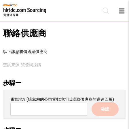
聯絡供應商
以下訊息將傳送給供應商:
查詢來源:
貿發網採購
步驟一
電郵地址
(填寫您的公司電郵地址以獲取供應商的迅速回覆)
確認