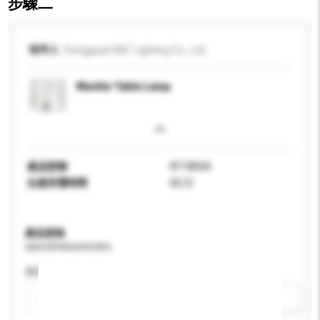
步驟二
收件人
Dongguan R&T Lighting Co., Ltd
Marble Table Lamp
產品型號
RT18044
生產所需時間
60 日
產品規格
請提供您對產品的特定要求。
應用
新增/刪除選項