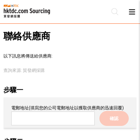
聯絡供應商
以下訊息將傳送給供應商:
查詢來源:
貿發網採購
步驟一
電郵地址
(填寫您的公司電郵地址以獲取供應商的迅速回覆)
確認