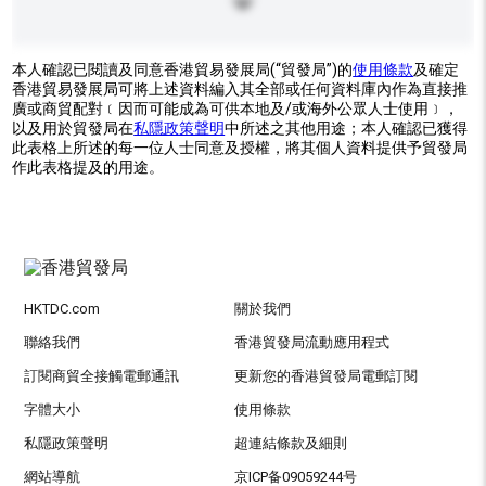
本人確認已閱讀及同意香港貿易發展局(“貿發局”)的
使用條款
及確定
香港貿易發展局可將上述資料編入其全部或任何資料庫內作為直接推
廣或商貿配對﹝因而可能成為可供本地及/或海外公眾人士使用﹞，
以及用於貿發局在
私隱政策聲明
中所述之其他用途；本人確認已獲得
此表格上所述的每一位人士同意及授權，將其個人資料提供予貿發局
作此表格提及的用途。
HKTDC.com
關於我們
聯絡我們
香港貿發局流動應用程式
訂閱商貿全接觸電郵通訊
更新您的香港貿發局電郵訂閱
字體大小
使用條款
私隱政策聲明
超連結條款及細則
網站導航
京ICP备09059244号