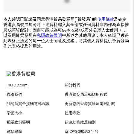
本人確認已閱讀及同意香港貿易發展局(“貿發局”)的
使用條款
及確定
香港貿易發展局可將上述資料編入其全部或任何資料庫內作為直接推
廣或商貿配對﹝因而可能成為可供本地及/或海外公眾人士使用﹞，
以及用於貿發局在
私隱政策聲明
中所述之其他用途；本人確認已獲得
此表格上所述的每一位人士同意及授權，將其個人資料提供予貿發局
作此表格提及的用途。
HKTDC.com
關於我們
聯絡我們
香港貿發局流動應用程式
訂閱商貿全接觸電郵通訊
更新您的香港貿發局電郵訂閱
字體大小
使用條款
私隱政策聲明
超連結條款及細則
網站導航
京ICP备09059244号