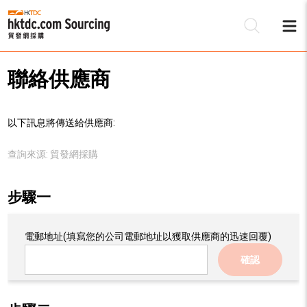
聯絡供應商
以下訊息將傳送給供應商:
查詢來源:
貿發網採購
步驟一
電郵地址
(填寫您的公司電郵地址以獲取供應商的迅速回覆)
確認