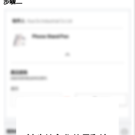
步驟二
收件人
Hua So Industrial Co Ltd
Phone Stand Pen
產品規格
請提供您對產品的特定要求。
應用
新增/刪除選項
查詢內容
*
必須填寫