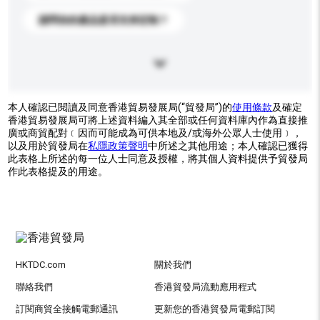
請問你的產品是否支持定制？
本人確認已閱讀及同意香港貿易發展局(“貿發局”)的
使用條款
及確定
香港貿易發展局可將上述資料編入其全部或任何資料庫內作為直接推
廣或商貿配對﹝因而可能成為可供本地及/或海外公眾人士使用﹞，
以及用於貿發局在
私隱政策聲明
中所述之其他用途；本人確認已獲得
此表格上所述的每一位人士同意及授權，將其個人資料提供予貿發局
作此表格提及的用途。
HKTDC.com
關於我們
聯絡我們
香港貿發局流動應用程式
訂閱商貿全接觸電郵通訊
更新您的香港貿發局電郵訂閱