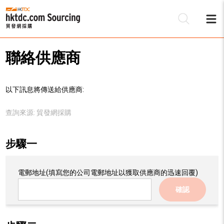
聯絡供應商
以下訊息將傳送給供應商:
查詢來源:
貿發網採購
步驟一
電郵地址
(填寫您的公司電郵地址以獲取供應商的迅速回覆)
確認