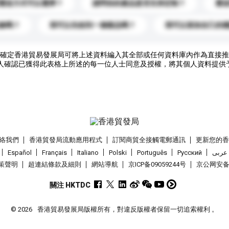
運送方式可以選擇？
請問你的產品是否支持定制？
運
錄嗎？
我可以先收到一個樣品嗎？
我可以添加自己的
確定香港貿易發展局可將上述資料編入其全部或任何資料庫內作為直接推
人確認已獲得此表格上所述的每一位人士同意及授權，將其個人資料提供
絡我們
香港貿發局流動應用程式
訂閱商貿全接觸電郵通訊
更新您的
Español
Français
Italiano
Polski
Português
Pусский
عربى
策聲明
超連結條款及細則
網站導航
京ICP备09059244号
京公网安备 1
關注 HKTDC
© 2026
香港貿易發展局版權所有，對違反版權者保留一切追索權利 。