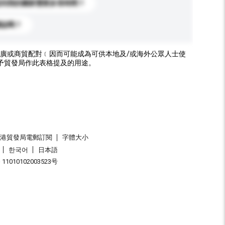
送到我的國家需要多長時間？
標誌嗎？
廣或商貿配對﹝因而可能成為可供本地及/或海外公眾人士使
予貿發局作此表格提及的用途。
香港貿發局電郵訂閱
字體大小
한국어
日本語
1010102003523号