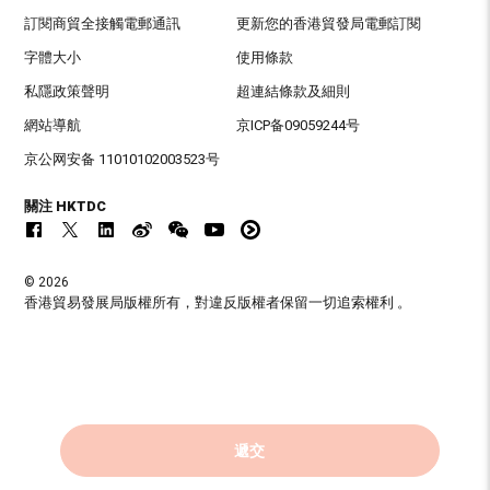
訂閱商貿全接觸電郵通訊
更新您的香港貿發局電郵訂閱
字體大小
使用條款
私隱政策聲明
超連結條款及細則
網站導航
京ICP备09059244号
京公网安备 11010102003523号
關注 HKTDC
© 2026
香港貿易發展局版權所有，對違反版權者保留一切追索權利 。
遞交