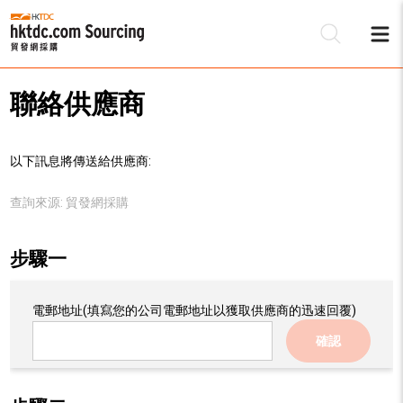
聯絡供應商
以下訊息將傳送給供應商:
查詢來源:
貿發網採購
步驟一
電郵地址
(填寫您的公司電郵地址以獲取供應商的迅速回覆)
確認