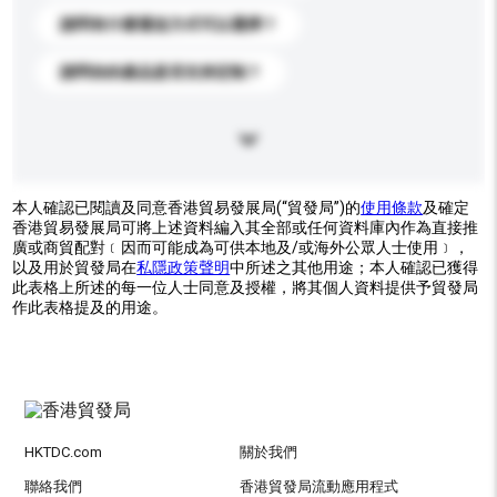
請問有什麼運送方式可以選擇？
請問你的產品是否支持定制？
本人確認已閱讀及同意香港貿易發展局(“貿發局”)的
使用條款
及確定
香港貿易發展局可將上述資料編入其全部或任何資料庫內作為直接推
廣或商貿配對﹝因而可能成為可供本地及/或海外公眾人士使用﹞，
以及用於貿發局在
私隱政策聲明
中所述之其他用途；本人確認已獲得
此表格上所述的每一位人士同意及授權，將其個人資料提供予貿發局
作此表格提及的用途。
HKTDC.com
關於我們
聯絡我們
香港貿發局流動應用程式