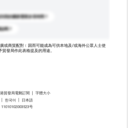
送到我的國家需要多長時間？
標誌嗎？
廣或商貿配對﹝因而可能成為可供本地及/或海外公眾人士使
予貿發局作此表格提及的用途。
香港貿發局電郵訂閱
字體大小
한국어
日本語
1010102003523号