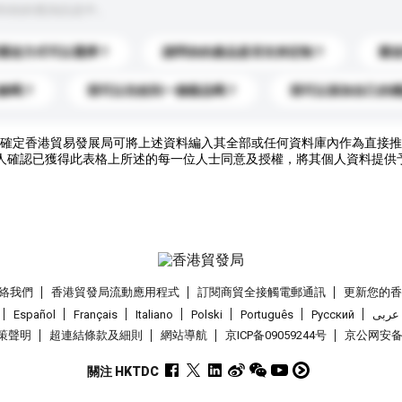
到你的查詢訊息中。
運送方式可以選擇？
請問你的產品是否支持定制？
運
錄嗎？
我可以先收到一個樣品嗎？
我可以添加自己的
確定香港貿易發展局可將上述資料編入其全部或任何資料庫內作為直接推
人確認已獲得此表格上所述的每一位人士同意及授權，將其個人資料提供
絡我們
香港貿發局流動應用程式
訂閱商貿全接觸電郵通訊
更新您的
Español
Français
Italiano
Polski
Português
Pусский
عربى
策聲明
超連結條款及細則
網站導航
京ICP备09059244号
京公网安备 1
關注 HKTDC