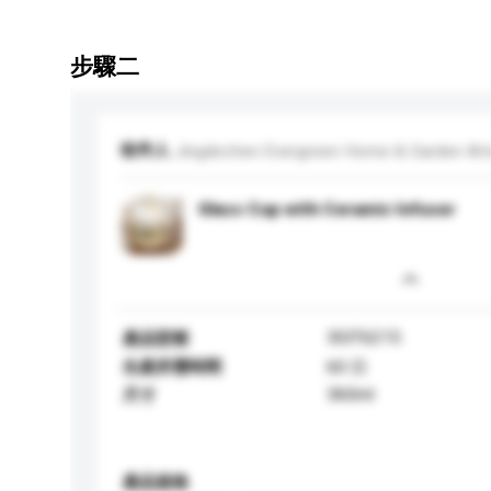
步驟二
收件人
Jingdezhen Evergreen Home & Garden Arts
Glass Cup with Ceramic Infuser
3GIT6215
產品型號
生產所需時間
60 日
360ml
尺寸
產品規格