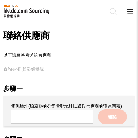
聯絡供應商
以下訊息將傳送給供應商:
查詢來源:
貿發網採購
步驟一
電郵地址
(填寫您的公司電郵地址以獲取供應商的迅速回覆)
確認