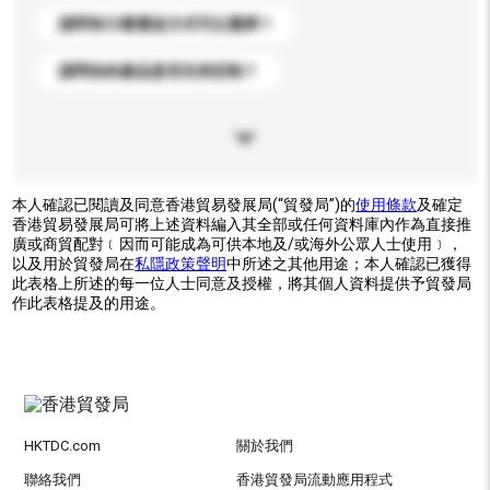
請問有什麼運送方式可以選擇？
請問你的產品是否支持定制？
本人確認已閱讀及同意香港貿易發展局(“貿發局”)的
使用條款
及確定
香港貿易發展局可將上述資料編入其全部或任何資料庫內作為直接推
廣或商貿配對﹝因而可能成為可供本地及/或海外公眾人士使用﹞，
以及用於貿發局在
私隱政策聲明
中所述之其他用途；本人確認已獲得
此表格上所述的每一位人士同意及授權，將其個人資料提供予貿發局
作此表格提及的用途。
HKTDC.com
關於我們
聯絡我們
香港貿發局流動應用程式