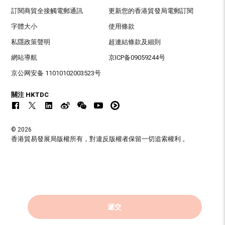
訂閱商貿全接觸電郵通訊
更新您的香港貿發局電郵訂閱
字體大小
使用條款
私隱政策聲明
超連結條款及細則
網站導航
京ICP备09059244号
京公网安备 11010102003523号
關注 HKTDC
© 2026
香港貿易發展局版權所有，對違反版權者保留一切追索權利 。
遞交